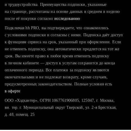
тратите много времени на поиск и вручную поднимаете
и трудоустройства. Преимущества подписки, указанные
резюме
на странице, рассчитаны на основе данных в среднем в неделю
после её покупки согласно
хотите сравнить себя с конкурентами и оценить шансы
исследованию
Подключая hh PRO, вы подтверждаете, что ознакомились
с условиями подписки и согласны с ними. Подписка даёт доступ
к функциям сервиса на срок, указанный при оформлении. Если
не отменить подписку, она автоматически продлится на тот же
срок. Вы имеете право в любое время отменить подписку
в личном кабинете — доступ к услугам сохранится до конца
оплаченного периода. Все платежи за подписку являются
окончательными и не подлежат возврату, кроме случаев,
предусмотренных законодательством. Полные условия есть
в оферте
ООО «Хэдхантер», ОГРН 1067761906805, 125047, г. Москва,
вн. тер. г. Муниципальный округ Тверской, ул. 2-я Брестская,
д. 48, помещ. 25