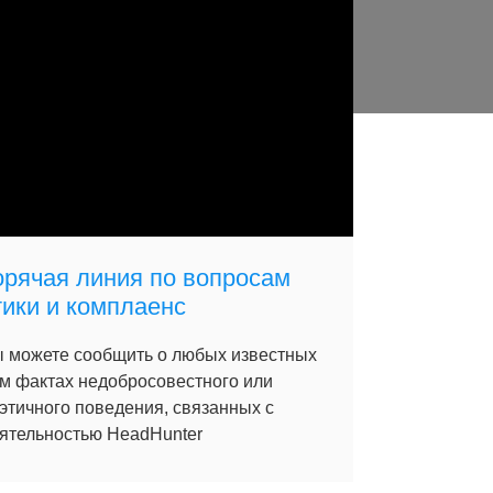
орячая линия по вопросам
тики и комплаенс
 можете сообщить о любых известных
м фактах недобросовестного или
этичного поведения, связанных с
ятельностью HeadHunter