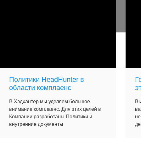
Политики HeadHunter в
Г
области комплаенс
э
В Хэдхантер мы уделяем большое
Вы
внимание комплаенс. Для этих целей в
ва
Компании разработаны Политики и
не
внутренние документы
де