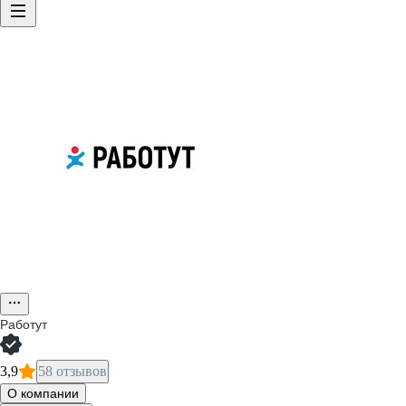
Работут
3,9
58 отзывов
О компании