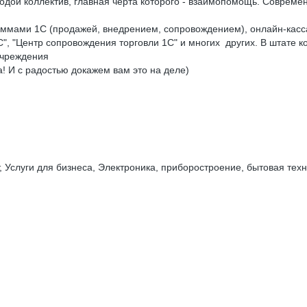
одой коллектив, главная черта которого - взаимопомощь. Соврем
ммами 1С (продажей, внедрением, сопровождением), онлайн-кассам
, "Центр сопровождения торговли 1С" и многих других. В штате к
учреждения
! И с радостью докажем вам это на деле)
 Услуги для бизнеса, Электроника, приборостроение, бытовая техн