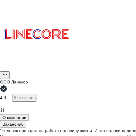
ООО
Лайнкор
4,9
30 отзывов
·
О компании
Вакансии
6
"Человек проводит на работе половину жизни. И эта половина дол