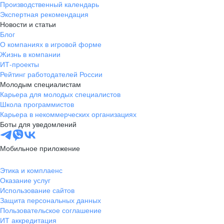
Производственный календарь
Новгородская
Боровичи
Экспертная рекомендация
область
Новости и статьи
Валдай
Малая Вишера
Блог
О компаниях в игровой форме
Окуловка
Пестово
Жизнь в компании
Сольцы
Старая Русса
ИТ-проекты
Холм
Чудово
Рейтинг работодателей России
Мурманская область
Апатиты
Молодым специалистам
Карьера для молодых специалистов
Гаджиево
Заозерск
Школа программистов
Заполярный
Кандалакша
Карьера в некоммерческих организациях
Кировск (Мурманская
Ковдор
Боты для уведомлений
область)
Кола
Мончегорск
Мобильное приложение
Оленегорск
Островной
Полярные Зори
Полярный
Этика и комплаенс
Оказание услуг
Североморск
Снежногорск
Использование сайтов
Республика Карелия
Беломорск
Защита персональных данных
Кемь
Кондопога
Пользовательское соглашение
ИТ аккредитация
Костомукша
Лахденпохья