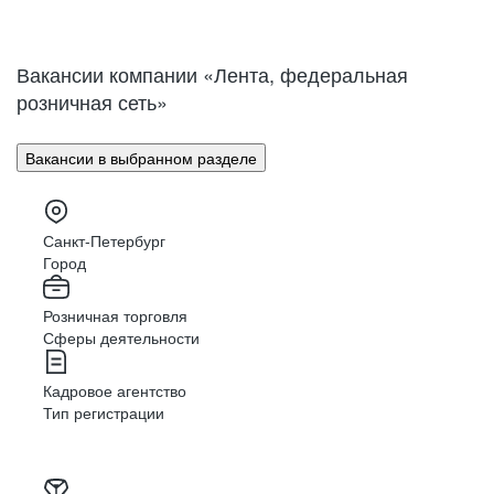
Нижний Новгород
Великий Новгород
Омск
Орел
Вакансии компании «Лента, федеральная
Оренбург
Пенза
розничная сеть»
Пермь
Петрозаводск
Псков
Ростов-на-Дону
Вакансии в выбранном разделе
Рязань
Самара
Саратов
Якутск
Южно-Сахалинск
Владикавказ
Санкт-Петербург
Смоленск
Ставрополь
Город
Тамбов
Казань
Розничная торговля
Тверь
Томск
Сферы деятельности
Кызыл
Тула
Тюмень
Ижевск
Кадровое агентство
Ульяновск
Уфа
Тип регистрации
Хабаровск
Абакан
Челябинск
Грозный
Чита
Чебоксары