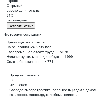
хорошо
Обнинск
Салехард
Открытый
высоко ценит отзывы
Буркина Фасо
Минск
64
%
Гомель
Могилев
рекомендует
Витебск
Гродно
Оставить отзыв
Брест
Архангельская
область
Что говорят сотрудники
Каргополь
Коряжма
Преимущества и льготы
Котлас
Мезень
На основании
6878
отзывов
Своевременная оплата труда — 5 675
Мирный
Новодвинск
(Архангельская
Наличие кухни, места для обеда — 4 999
область)
Оплата больничного — 4 771
Няндома
Онега
Северодвинск
Сольвычегодск
Продавец универал
Шенкурск
Калининградская
5,0
область
Июнь 2025
Багратионовск
Балтийск
Свобода выбора графика, лояльность,рядом с домом,
взаимопонимание,дружелюбный коллектив
Гвардейск
Гурьевск
(Калининградская
область)