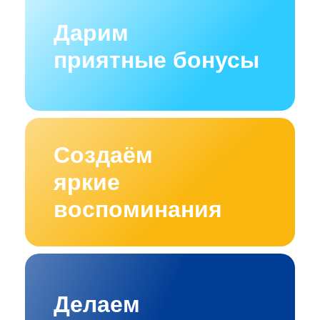
Дарим
приятные бонусы
Создаём
яркие
воспоминания
Делаем