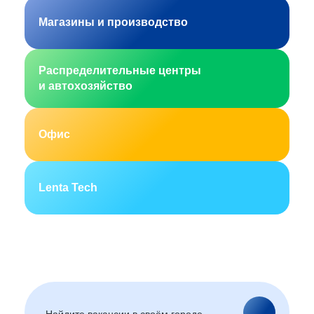
Магазины и производство
Распределительные центры
и автохозяйство
Офис
Lenta Tech
Москва
Санкт-Петербург
Екатеринбург
Новосибирск
Горно-Алтайск
Барнаул
Благовещенск
Архангельск
(Амурская область)
Астрахань
Белгород