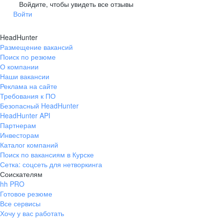
Гусев
Зеленоградск
Войдите, чтобы увидеть все отзывы
Войти
Краснознаменск
Ладушкин
(Калининградская
область)
HeadHunter
Мамоново
Неман
Размещение вакансий
Нестеров
Озерск
Поиск по резюме
(Калининградская
О компании
область)
Наши вакансии
Пионерский
Полесск
Реклама на сайте
Требования к ПО
Правдинск
Светлогорск
(Калининградская
Безопасный HeadHunter
область)
HeadHunter API
Светлый
Славск
Партнерам
Инвесторам
Советск
Черняховск
Каталог компаний
(Калининградская
область)
Поиск по вакансиям в Курске
Сетка: соцсеть для нетворкинга
Республика Коми
Воркута
Соискателям
Вуктыл
Емва
hh PRO
Инта
Микунь
Готовое резюме
Все сервисы
Печора
Сосногорск
Хочу у вас работать
Усинск
Ухта