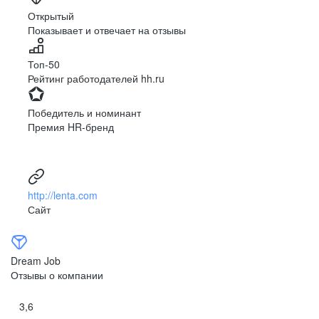
Ярославль
Луганск
Открытый
Показывает и отвечает на отзывы
Луцк
Севастополь
Симферополь
Сумы
Топ-50
Тернополь
Ужгород
Рейтинг работодателей hh.ru
Харьков
Херсон
Хмельницкий
Черкассы
Победитель и номинант
Черновцы
Чернигов
Премия HR-бренд
Ленинградская
Ханты-Мансийск
область
Тольятти
Дудинка
(Красноярский край)
http://lenta.com
Тура (Красноярский
Агинское
Сайт
край)
(Забайкальский АО)
Усть-Ордынский
Палана
Анадырь
Сочи
Dream Job
Норильск
Дзержинск
Отзывы о компании
(Нижегородская
область)
3,6
Арзамас
Саров