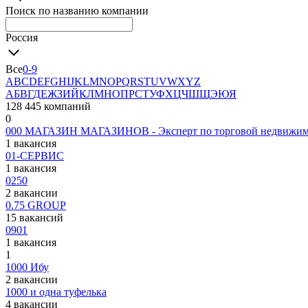
Поиск по названию компании
Россия
Все
0-9
A
B
C
D
E
F
G
H
I
J
K
L
M
N
O
P
Q
R
S
T
U
V
W
X
Y
Z
А
Б
В
Г
Д
Е
Ж
З
И
Й
К
Л
М
Н
О
П
Р
С
Т
У
Ф
Х
Ц
Ч
Ш
Щ
Э
Ю
Я
128 445 компаний
0
000 МАГАЗИН МАГАЗИНОВ - Эксперт по торговой недвижим
1 вакансия
01-СЕРВИС
1 вакансия
0250
2 вакансии
0.75 GROUP
15 вакансий
0901
1 вакансия
1
1000 Ибу
2 вакансии
1000 и одна туфелька
4 вакансии