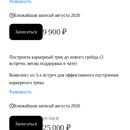
Развернуть
• Подготовиться к собеседованию и успешно пройти.
• Разобрать и выполнить тестовые задания.
Ближайшая запись
8 августа 2026
• Создать детальный индивидуальный плана развития и
вырасти на текущем месте работы.
9 900
₽
Записаться
• Построить здоровые отношения в команде и эффективно
работать с конфликтами.
Построить карьерный трек до нового грейда (3
Кому могу помочь:
встречи, месяц поддержки в чате)
Специалистам от Junior до Senior уровня:
• Product-менеджерам, кто хочет вырасти по грейду и
Комплекс из 3-х встреч для эффективного построения
зарплате
карьерного трека
• Владельцам стартапов, которые собирают команду, строят
Развернуть
процессы
• Project-менеджерам и маркетологам, кто хочет перейти в
Ближайшая запись
8 августа 2026
продукт и вырасти в зарплате
29 700
₽
Записаться
25 000
₽