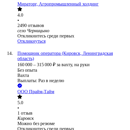
Мираторг, Агропромышленный холдинг
4.0
•
2490
отзывов
село Черницыно
Откликнитесь среди первых
Откликнуться
Помощник оператора (Кировск, Ленинградская
область)
160 000
–
315 000
₽
за вахту,
на руки
Без опыта
Вахта
Выплаты: Раз в неделю
ООО
Прайм-Тайм
5.0
•
1
отзыв
Кировск
Можно без резюме
Откликнитесь среди первых