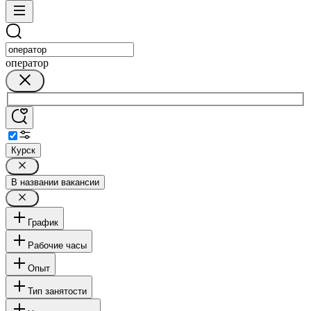
оператор
Курск
В названии вакансии
График
Рабочие часы
Опыт
Тип занятости