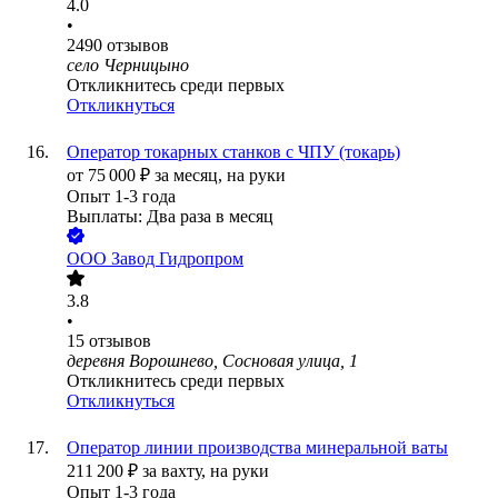
4.0
•
2490
отзывов
село Черницыно
Откликнитесь среди первых
Откликнуться
Оператор токарных станков с ЧПУ (токарь)
от
75 000
₽
за месяц,
на руки
Опыт 1-3 года
Выплаты: Два раза в месяц
ООО
Завод Гидропром
3.8
•
15
отзывов
деревня Ворошнево, Сосновая улица, 1
Откликнитесь среди первых
Откликнуться
Оператор линии производства минеральной ваты
211 200
₽
за вахту,
на руки
Опыт 1-3 года