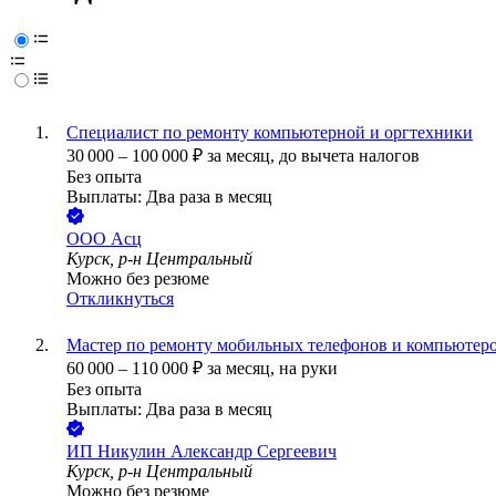
Специалист по ремонту компьютерной и оргтехники
30 000
–
100 000
₽
за месяц,
до вычета налогов
Без опыта
Выплаты: Два раза в месяц
ООО
Асц
Курск, р-н Центральный
Можно без резюме
Откликнуться
Мастер по ремонту мобильных телефонов и компьютер
60 000
–
110 000
₽
за месяц,
на руки
Без опыта
Выплаты: Два раза в месяц
ИП
Никулин Александр Сергеевич
Курск, р-н Центральный
Можно без резюме