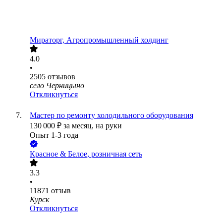
Мираторг, Агропромышленный холдинг
4.0
•
2505
отзывов
село Черницыно
Откликнуться
Мастер по ремонту холодильного оборудования
130 000
₽
за месяц,
на руки
Опыт 1-3 года
Красное & Белое, розничная сеть
3.3
•
11871
отзыв
Курск
Откликнуться