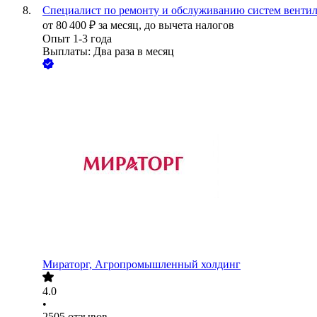
Специалист по ремонту и обслуживанию систем венти
от
80 400
₽
за месяц,
до вычета налогов
Опыт 1-3 года
Выплаты: Два раза в месяц
Мираторг, Агропромышленный холдинг
4.0
•
2505
отзывов