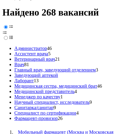
Найдено 268 вакансий
Администратор
46
Ассистент врача
5
Ветеринарный врач
21
Врач
81
Главный врач, заведующий отделением
3
Заведующий аптекой
Лаборант
13
Медицинская сестра, медицинский брат
46
Медицинский представитель
4
Менеджер по качеству
1
Научный специалист, исследователь
9
Санитарка/санитар
9
Специалист по сертификации
4
Фармацевт-провизор
26
Мобильный фармацевт (Москва и Московская