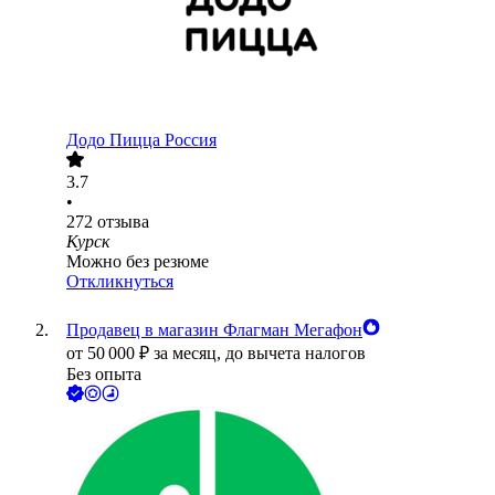
Додо Пицца Россия
3.7
•
272
отзыва
Курск
Можно без резюме
Откликнуться
Продавец в магазин Флагман Мегафон
от
50 000
₽
за месяц,
до вычета налогов
Без опыта