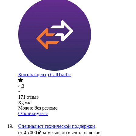
Контакт-центр CallTraffic
4.3
•
171
отзыв
Курск
Можно без резюме
Откликнуться
Специалист технической поддержки
от
45 000
₽
за месяц,
до вычета налогов