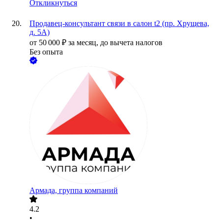
Откликнуться
Продавец-консультант связи в салон t2 (пр. Хрущева,
д. 5А)
от
50 000
₽
за месяц,
до вычета налогов
Без опыта
Армада, группа компаний
4.2
•