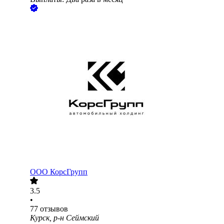
ООО
КорсГрупп
3.5
•
77
отзывов
Курск, р-н Сеймский