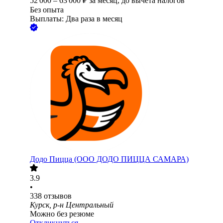
52 000
–
63 000
₽
за месяц,
до вычета налогов
Без опыта
Выплаты: Два раза в месяц
Додо Пицца (ООО ДОДО ПИЦЦА САМАРА)
3.9
•
338
отзывов
Курск, р-н Центральный
Можно без резюме
Откликнуться