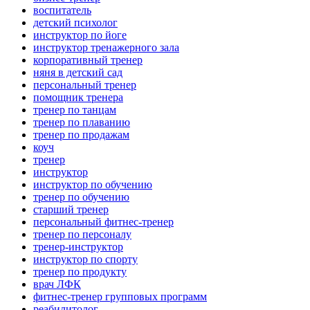
воспитатель
детский психолог
инструктор по йоге
инструктор тренажерного зала
корпоративный тренер
няня в детский сад
персональный тренер
помощник тренера
тренер по танцам
тренер по плаванию
тренер по продажам
коуч
тренер
инструктор
инструктор по обучению
тренер по обучению
старший тренер
персональный фитнес-тренер
тренер по персоналу
тренер-инструктор
инструктор по спорту
тренер по продукту
врач ЛФК
фитнес-тренер групповых программ
реабилитолог