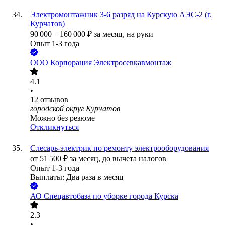
Электромонтажник 3-6 разряд на Курскую АЭС-2 (г.
Курчатов)
90 000
–
160 000
₽
за месяц,
на руки
Опыт 1-3 года
ООО
Корпорация Электросевкавмонтаж
4.1
•
12
отзывов
городской округ Курчатов
Можно без резюме
Откликнуться
Слесарь-электрик по ремонту электрооборудования
от
51 500
₽
за месяц,
до вычета налогов
Опыт 1-3 года
Выплаты: Два раза в месяц
АО
Спецавтобаза по уборке города Курска
2.3
•