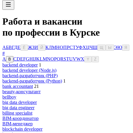
Работа и вакансии
по профессии в Курске
А
Б
В
Г
Д
Е
Ж
З
И
К
Л
М
Н
О
П
Р
С
Т
У
Ф
Х
Ц
Ч
Ш
Э
Ю
Ё
Й
Щ
Ы
Я
#
A
C
D
E
F
G
H
I
J
K
L
M
N
O
P
Q
R
S
T
U
V
W
X
B
Y
Z
backend developer
1
backend developer (Node.js)
backend-разработчик (PHP)
backend-разработчик (Python)
1
bank accountant
21
beauty-консультант
bellboy
big data developer
big data engineer
billing specialist
BIM-координатор
BIM-менеджер
blockchain developer