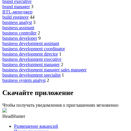
brand executive
brand manager
3
BTL-менеджер
build engineer
44
business analyst
3
business assistant
business controller
2
business developer
9
business development assistant
business development coordinator
business development director
1
business development executive
business development manager
2
business development manager sales manager
business development specialist
1
business system analyst
2
Скачайте приложение
Чтобы получать уведомления о приглашениях мгновенно
HeadHunter
Размещение вакансий