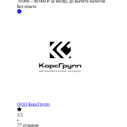
70 000
–
90 000
₽
за месяц,
до вычета налогов
Без опыта
ООО
КорсГрупп
3.5
•
77
отзывов