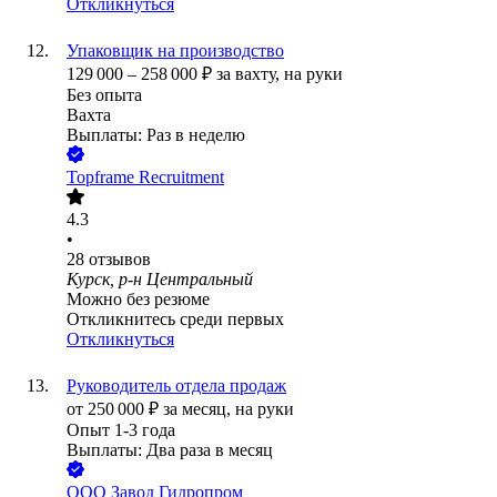
Откликнуться
Упаковщик на производство
129 000
–
258 000
₽
за вахту,
на руки
Без опыта
Вахта
Выплаты: Раз в неделю
Topframe Recruitment
4.3
•
28
отзывов
Курск, р-н Центральный
Можно без резюме
Откликнитесь среди первых
Откликнуться
Руководитель отдела продаж
от
250 000
₽
за месяц,
на руки
Опыт 1-3 года
Выплаты: Два раза в месяц
ООО
Завод Гидропром