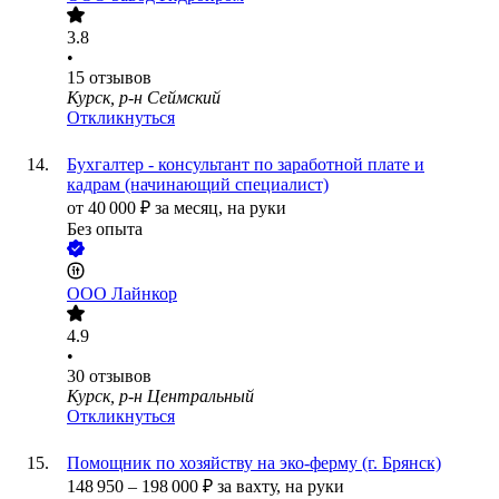
3.8
•
15
отзывов
Курск, р-н Сеймский
Откликнуться
Бухгалтер - консультант по заработной плате и
кадрам (начинающий специалист)
от
40 000
₽
за месяц,
на руки
Без опыта
ООО
Лайнкор
4.9
•
30
отзывов
Курск, р-н Центральный
Откликнуться
Помощник по хозяйству на эко-ферму (г. Брянск)
148 950
–
198 000
₽
за вахту,
на руки