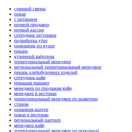
старший смены
повар
с питанием
ночной продавец
ночной кассир
сотрудник ресторана
подработка утро
помощник по кухне
пекарь
кухонный работник
территориальный менеджер
региональный территориальный менеджер
пекарь хлебобулочных изделий
сотрудник кафе
restaurant manager
менеджер по продажам кофе
менеджер в ресторан
территориальный менеджер по развитию
сторож
охранник-вахтер
повар в ресторан
региональный партнер
менеджер кафе
территориальный менеджер по персоналу