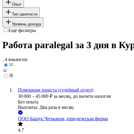
Опыт
Тип занятости
Уровень дохода
Ещё фильтры
Работа paralegal за 3 дня в Ку
, 4 вакансии
Помощник юриста (судебный отдел)
30 000
–
45 000
₽
за месяц,
до вычета налогов
Без опыта
Выплаты: Два раза в месяц
ООО
Башук Чичканов, юридическая фирма
4.7