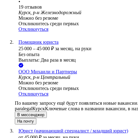
•
19
отзывов
Курск, р-н Железнодорожный
Можно без резюме
Откликнитесь среди первых
Откликнуться
Помощник юриста
25 000
–
45 000
₽
за месяц,
на руки
Без опыта
Выплаты: Два раза в месяц
ООО
Михаили и Партнеры
Курск, р-н Центральный
Можно без резюме
Откликнитесь среди первых
Откликнуться
По вашему запросу ещё будут появляться новые вакансии
paralegal
Курск
Ключевые слова в названии вакансии, в на
В мессенджер
На почту
Юрист (начинающий специалист / младший юрист)
от
45 000
₽
за месяц,
на руки