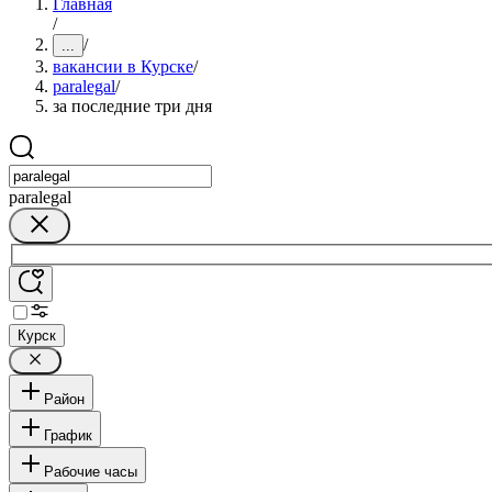
Главная
/
/
...
вакансии в Курске
/
paralegal
/
за последние три дня
paralegal
Курск
Район
График
Рабочие часы