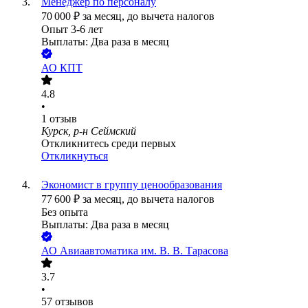
Менеджер по персоналу
70 000
₽
за месяц,
до вычета налогов
Опыт 3-6 лет
Выплаты: Два раза в месяц
АО
КПТ
4.8
•
1
отзыв
Курск, р-н Сеймский
Откликнитесь среди первых
Откликнуться
Экономист в группу ценообразования
77 600
₽
за месяц,
до вычета налогов
Без опыта
Выплаты: Два раза в месяц
АО
Авиаавтоматика им. В. В. Тарасова
3.7
•
57
отзывов