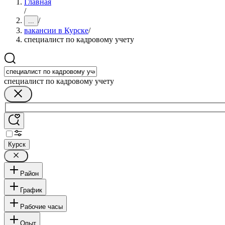
Главная
/
/
...
вакансии в Курске
/
специалист по кадровому учету
специалист по кадровому учету
Курск
Район
График
Рабочие часы
Опыт