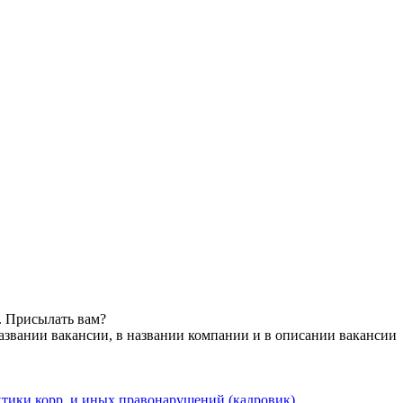
. Присылать вам?
азвании вакансии, в названии компании и в описании вакансии
тики корр. и иных правонарушений (кадровик)