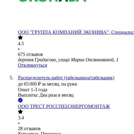
ООО
"ГРУППА КОМПАНИЙ ЭКОНИВА", Специалисты
4.5
•
675
отзывов
деревня Гридасово, улица Марии Овсянниковой, 1
Откликнуться
Распределитель работ (табельщица/табельщик)
до
65 000
₽
за месяц,
на руки
Опыт 1-3 года
Выплаты: Два раза в месяц
ООО
ТРЕСТ РОССПЕЦЭНЕРГОМОНТАЖ
3.4
•
28
отзывов
Курчатов, Промзона