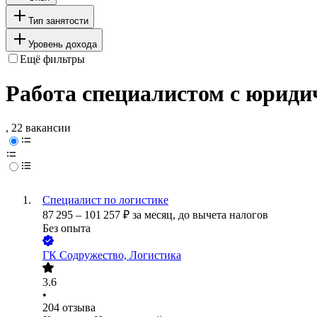
Тип занятости
Уровень дохода
Ещё фильтры
Работа специалистом с юриди
, 22 вакансии
Специалист по логистике
87 295
–
101 257
₽
за месяц,
до вычета налогов
Без опыта
ГК Содружество, Логистика
3.6
•
204
отзыва