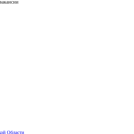
 вакансии
кой Области