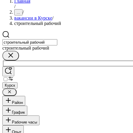
Главная
/
/
...
вакансии в Курске
/
строительный рабочий
строительный рабочий
Курск
Район
График
Рабочие часы
Опыт