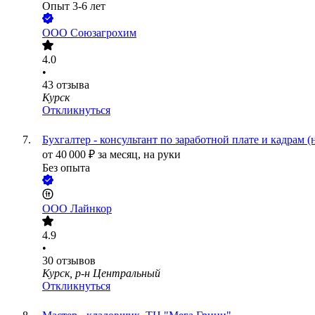
Опыт 3-6 лет
ООО
Союзагрохим
4.0
•
43
отзыва
Курск
Откликнуться
Бухгалтер - консультант по заработной плате и кадрам
от
40 000
₽
за месяц,
на руки
Без опыта
ООО
Лайнкор
4.9
•
30
отзывов
Курск, р-н Центральный
Откликнуться