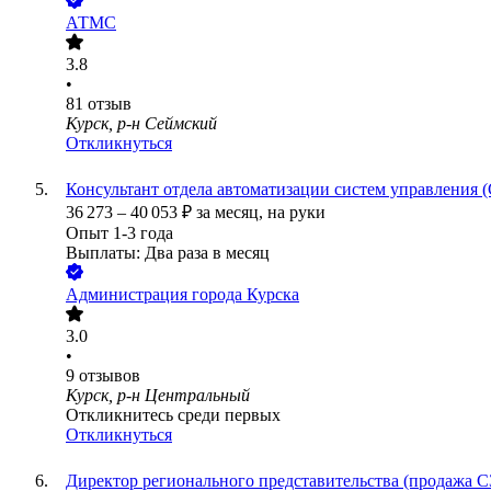
АТМС
3.8
•
81
отзыв
Курск, р-н Сеймский
Откликнуться
Консультант отдела автоматизации систем управления 
36 273
–
40 053
₽
за месяц,
на руки
Опыт 1-3 года
Выплаты: Два раза в месяц
Администрация города Курска
3.0
•
9
отзывов
Курск, р-н Центральный
Откликнитесь среди первых
Откликнуться
Директор регионального представительства (продажа С