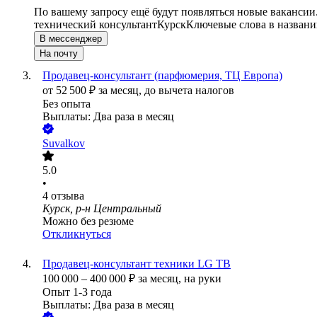
По вашему запросу ещё будут появляться новые вакансии
технический консультант
Курск
Ключевые слова в названи
В мессенджер
На почту
Продавец-консультант (парфюмерия, ТЦ Европа)
от
52 500
₽
за месяц,
до вычета налогов
Без опыта
Выплаты: Два раза в месяц
Suvalkov
5.0
•
4
отзыва
Курск, р-н Центральный
Можно без резюме
Откликнуться
Продавец-консультант техники LG ТВ
100 000
–
400 000
₽
за месяц,
на руки
Опыт 1-3 года
Выплаты: Два раза в месяц