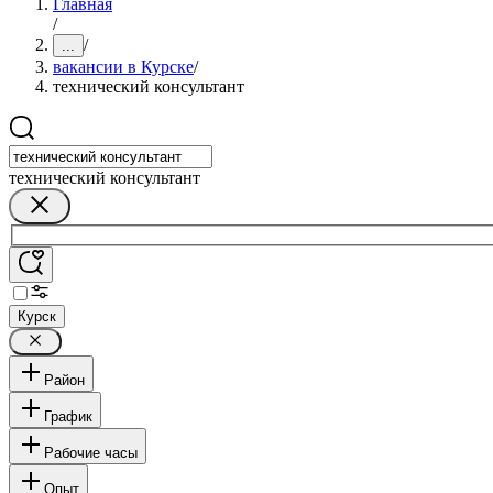
Главная
/
/
...
вакансии в Курске
/
технический консультант
технический консультант
Курск
Район
График
Рабочие часы
Опыт