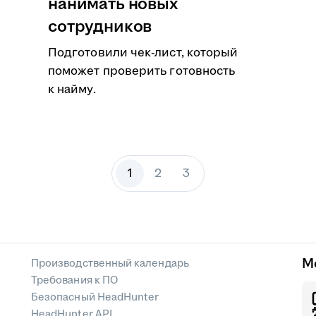
нанимать новых
сотрудников
Подготовили чек-лист, который
поможет проверить готовность
к найму.
1
2
3
М
Производственный календарь
Требования к ПО
Безопасный HeadHunter
HeadHunter API