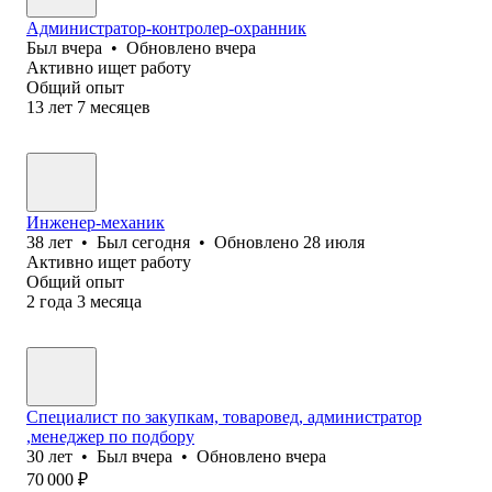
Администратор-контролер-охранник
Был
вчера
•
Обновлено
вчера
Активно ищет работу
Общий опыт
13
лет
7
месяцев
Инженер-механик
38
лет
•
Был
сегодня
•
Обновлено
28 июля
Активно ищет работу
Общий опыт
2
года
3
месяца
Специалист по закупкам, товаровед, администратор
,менеджер по подбору
30
лет
•
Был
вчера
•
Обновлено
вчера
70 000
₽