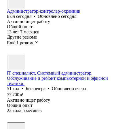
Администратор-контролер-охранник
Был
сегодня
•
Обновлено
сегодня
Активно ищет работу
Общий опыт
13
лет
7
месяцев
Другие резюме
Ещё 1 резюме
IT специалист, Системный администратор,
Обслуживание и ремонт компьютерной и офисной
техники.
51
год
•
Был
вчера
•
Обновлено
вчера
77 700
₽
Активно ищет работу
Общий опыт
22
года
5
месяцев