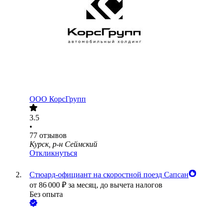
ООО
КорсГрупп
3.5
•
77
отзывов
Курск, р-н Сеймский
Откликнуться
Стюард-официант на скоростной поезд Сапсан
от
86 000
₽
за месяц,
до вычета налогов
Без опыта