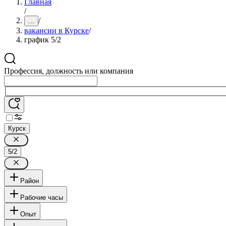
Главная
/
/
...
вакансии в Курске
/
график 5/2
Профессия, должность или компания
Курск
5/2
Район
Рабочие часы
Опыт