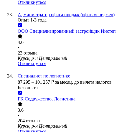
Откликнуться
Администратор офиса продаж (офис-менеджер)
Опыт 1-3 года
ООО
Специализированный застройщик Инстеп
4.0
•
23
отзыва
Курск, р-н Центральный
Откликнуться
Специалист по логистике
87 295
–
101 257
₽
за месяц,
до вычета налогов
Без опыта
ГК Содружество, Логистика
3.6
•
204
отзыва
Курск, р-н Центральный
Откликнуться