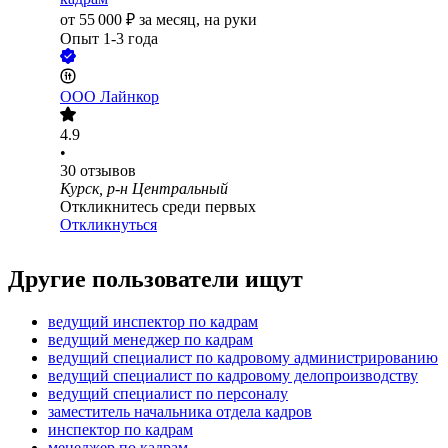
от
55 000
₽
за месяц,
на руки
Опыт 1-3 года
ООО
Лайнкор
4.9
•
30
отзывов
Курск, р-н Центральный
Откликнитесь среди первых
Откликнуться
Другие пользователи ищут
ведущий инспектор по кадрам
ведущий менеджер по кадрам
ведущий специалист по кадровому администрированию
ведущий специалист по кадровому делопроизводству
ведущий специалист по персоналу
заместитель начальника отдела кадров
инспектор по кадрам
менеджер по кадрам