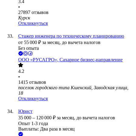
3.4
•
27897
отзывов
Курск
Откликнуться
Стажер инженера по техническому планированию
от
55 000
₽
за месяц,
до вычета налогов
Без опыта
ООО
«РУСАГРО», Сахарное бизнес-направление
4.2
•
1415
отзывов
поселок городского типа Кшенский, Заводская улица,
18
Откликнуться
Юрист
35 000
–
120 000
₽
за месяц,
до вычета налогов
Опыт 1-3 года
Выплаты: Два раза в месяц