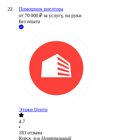
Помощник риелтора
от
70 000
₽
за услугу,
на руки
Без опыта
Этажи Центр
4.7
•
183
отзыва
Курск, р-н Центральный