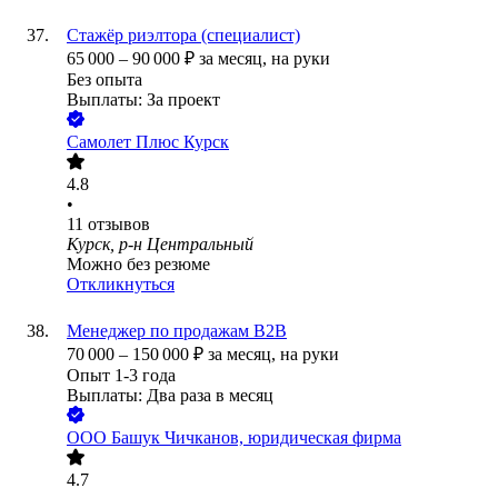
Стажёр риэлтора (специалист)
65 000
–
90 000
₽
за месяц,
на руки
Без опыта
Выплаты: За проект
Самолет Плюс Курск
4.8
•
11
отзывов
Курск, р-н Центральный
Можно без резюме
Откликнуться
Менеджер по продажам B2B
70 000
–
150 000
₽
за месяц,
на руки
Опыт 1-3 года
Выплаты: Два раза в месяц
ООО
Башук Чичканов, юридическая фирма
4.7