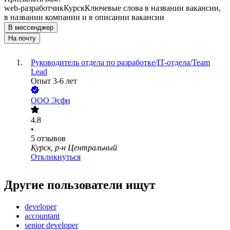
web-разработчик
Курск
Ключевые слова в названии вакансии,
в названии компании и в описании вакансии
В мессенджер
На почту
Руководитель отдела по разработке/IT-отдела/Team
Lead
Опыт 3-6 лет
ООО
Эсфи
4.8
•
5
отзывов
Курск, р-н Центральный
Откликнуться
Другие пользователи ищут
developer
accountant
senior developer